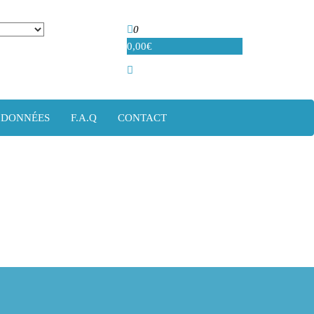
0
0,00€
 DONNÉES
F.A.Q
CONTACT