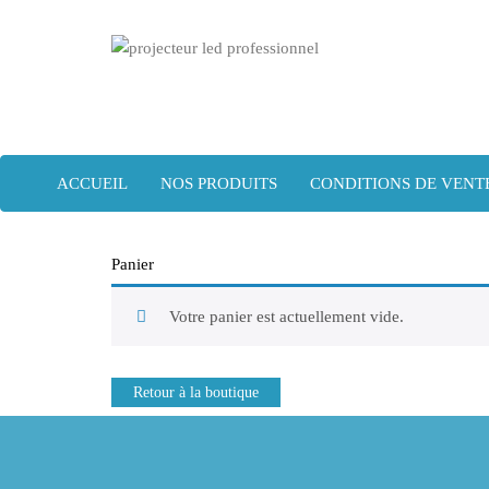
Projecteur led professionnel
Projecteur led professionnel
ACCUEIL
NOS PRODUITS
CONDITIONS DE VENT
Panier
Votre panier est actuellement vide.
Retour à la boutique