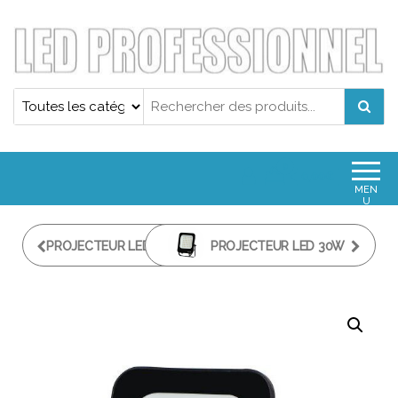
Projecteur led professionnel
Projecteur led professionnel
0
0,00€
MEN
U
PROJECTEUR LED 100W
PROJECTEUR LED 30W
PRO ANTI
PRO ULTRA POWER
EBLOUISSEMENT
IP65