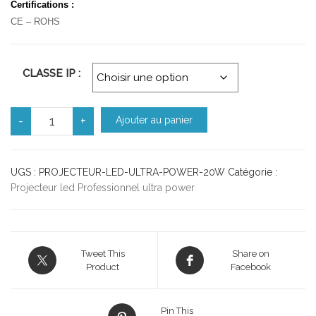
Certifications :
CE – ROHS
CLASSE IP :
quantité de Projecteur led 20W pro ultra power IP65
-
+
Ajouter au panier
UGS :
PROJECTEUR-LED-ULTRA-POWER-20W
Catégorie :
Projecteur led Professionnel ultra power
Tweet This
Share on
Product
Facebook
Pin This