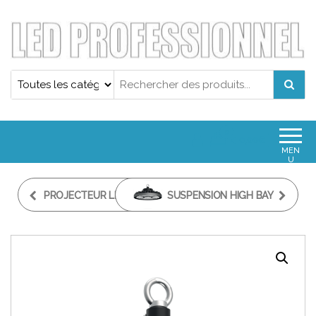
Projecteur led professionnel
Projecteur led professionnel
0
0,00€
MEN
U
PROJECTEUR LED PRO
SUSPENSION HIGH BAY
200W TOP POWER
200W INDUSTRIELLE
LED PHILIPS