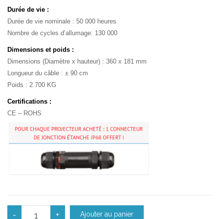
Durée de vie :
Durée de vie nominale : 50 000 heures
Nombre de cycles d’allumage: 130 000
Dimensions et poids :
Dimensions (Diamètre x hauteur) : 360 x 181 mm
Longueur du câble : ± 90 cm
Poids : 2.700 KG
Certifications :
CE – ROHS
quantité de Suspension High bay 80W Industrielle led Phi
-
+
Ajouter au panier