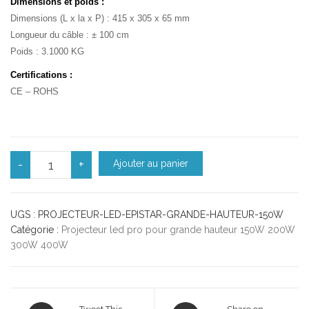
Dimensions et poids :
Dimensions (L x la x P) : 415 x 305 x 65 mm
Longueur du câble : ± 100 cm
Poids : 3.1000 KG
Certifications :
CE – ROHS
quantité de Projecteur led pro 150W grande hauteur IP6
-
+
Ajouter au panier
UGS :
PROJECTEUR-LED-EPISTAR-GRANDE-HAUTEUR-150W
Catégorie :
Projecteur led pro pour grande hauteur 150W 200W
300W 400W