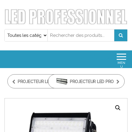
Projecteur led professionnel
Projecteur led professionnel
0
0,00€
MEN
U
PROJECTEUR LED 50W
PROJECTEUR LED PRO
PORTABLE PRO IP65
200W GRANDE
HAUTEUR IP65