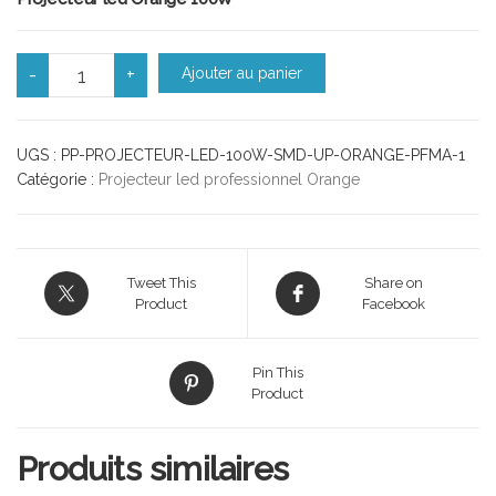
quantité de Projecteur led 100W Orange professionnel ul
-
+
Ajouter au panier
UGS :
PP-PROJECTEUR-LED-100W-SMD-UP-ORANGE-PFMA-1
Catégorie :
Projecteur led professionnel Orange
Tweet This
Share on
Product
Facebook
Pin This
Product
Produits similaires