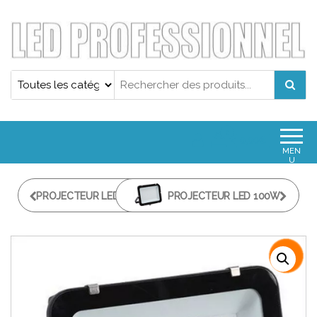
Projecteur led professionnel
Projecteur led professionnel
0
0,00€
MEN
U
PROJECTEUR LED 300W
PROJECTEUR LED 100W
ROUGE
BLEU PRO IP65 FLICKER
PROFESSIONNEL ULTRA
FREE
PLAT