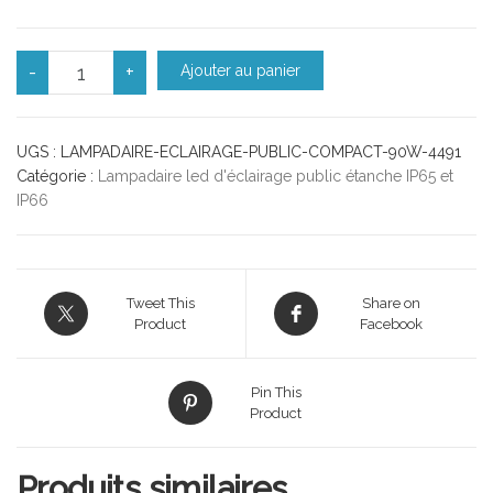
quantité de Lampadaire d'éclairage public LED 90W
-
+
Ajouter au panier
UGS :
LAMPADAIRE-ECLAIRAGE-PUBLIC-COMPACT-90W-4491
Catégorie :
Lampadaire led d'éclairage public étanche IP65 et
IP66
Tweet This
Share on
Product
Facebook
Pin This
Product
Produits similaires