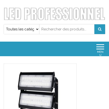
Projecteur led professionnel
Projecteur led professionnel
0
0,00€
MEN
U