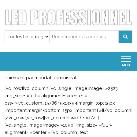
Projecteur led professionnel
Projecteur led professionnel
0
0,00€
MEN
U
Paiement par mandat administratif
[vc_row][vc_column][vc_single_image image= »2523″
img_size= »full » alignment= »center »
css= ».vc_custom_1578645313394{margin-top: 15px
!important;margin-bottom: 15px !important;} »][/vc_column]
[/vc_row][vc_row][vc_column width= »1/4″]
[vc_single_image image= »1090″ img_size= »full »
alignment= »center »][vc_column_text