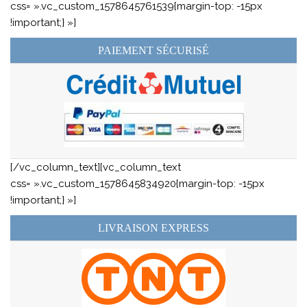
css= ».vc_custom_1578645761539{margin-top: -15px
!important;} »]
PAIEMENT SÉCURISÉ
[/vc_column_text][vc_column_text
css= ».vc_custom_1578645834920{margin-top: -15px
!important;} »]
LIVRAISON EXPRESS