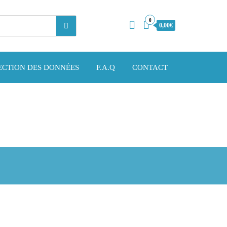
0
0,00€
ECTION DES DONNÉES
F.A.Q
CONTACT