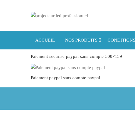
Projecteur
Projecteur
led
led
professionnel
professionne
ACCUEIL
NOS PRODUITS
CONDITIONS
Paiement-securise-paypal-sans-compte-300×159
Paiement paypal sans compte paypal