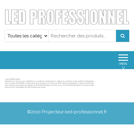
Projecteur led professionnel
Projecteur led professionnel
0
0,00€
MEN
U
©2010 Projecteur-led-professionnel.fr