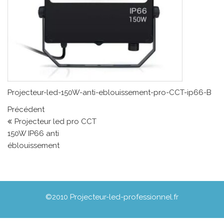
Projecteur-led-150W-anti-eblouissement-pro-CCT-ip66-B
Navigation de l’article
Article précédent
Précédent
Projecteur led pro CCT
150W IP66 anti
éblouissement
©2010 Projecteur-led-professionnel.fr