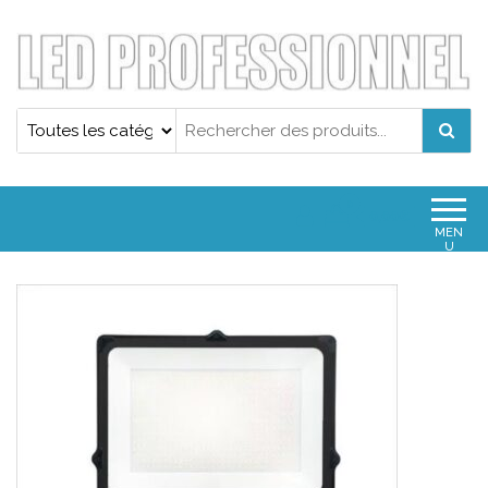
Projecteur led professionnel
Projecteur led professionnel
0
0,00€
MEN
U