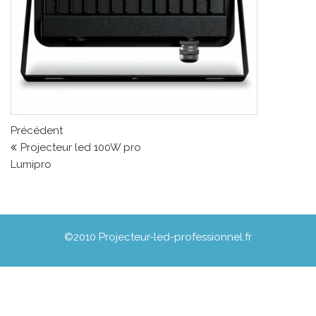
Navigation de l’article
Article précédent
Précédent
Projecteur led 100W pro
Lumipro
©2010 Projecteur-led-professionnel.fr