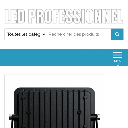
Projecteur led professionnel
Projecteur led professionnel
0
0,00€
MEN
U