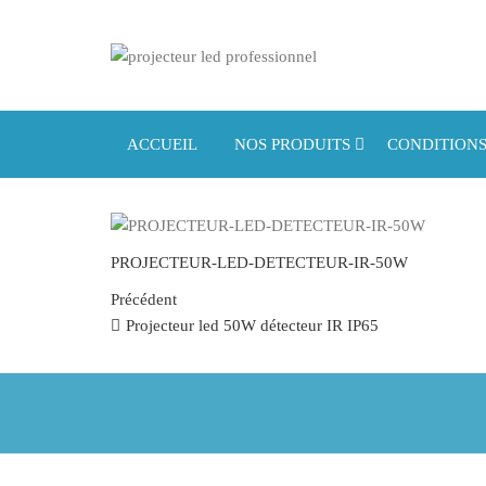
Projecteur
Projecteur
led
led
professionnel
professionne
ACCUEIL
NOS PRODUITS
CONDITIONS
PROJECTEUR-LED-DETECTEUR-IR-50W
Navigation de l’article
Article précédent
Précédent
Projecteur led 50W détecteur IR IP65