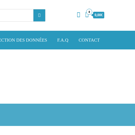
0
0,00€
ECTION DES DONNÉES
F.A.Q
CONTACT