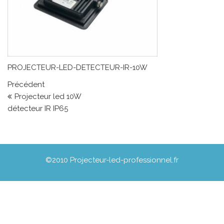
PROJECTEUR-LED-DETECTEUR-IR-10W
Navigation de l’article
Article précédent
Précédent
Projecteur led 10W
détecteur IR IP65
©2010 Projecteur-led-professionnel.fr