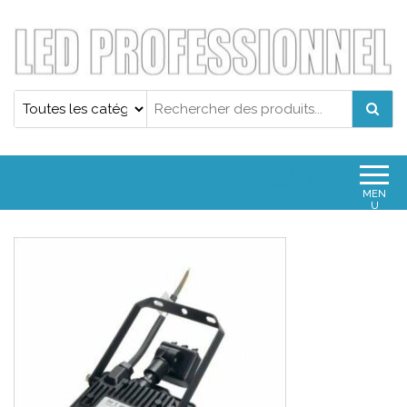
Projecteur led professionnel
Projecteur led professionnel
0
0,00€
MEN
U