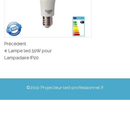
Navigation de l’article
Article précédent
Précédent
Lampe led 50W pour
Lampadaire IP20
©2010 Projecteur-led-professionnel.fr