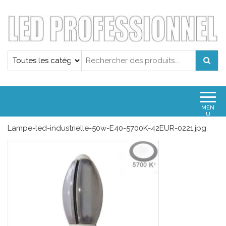
Projecteur led professionnel
Projecteur led professionnel
0
0,00€
MEN
U
Lampe-led-industrielle-50w-E40-5700K-42EUR-0221.jpg