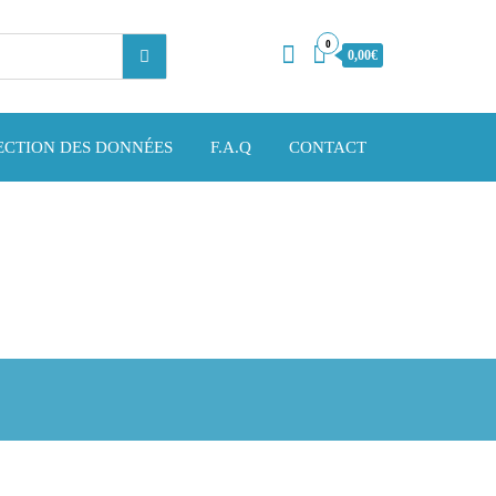
0
0,00€
ECTION DES DONNÉES
F.A.Q
CONTACT