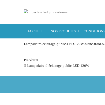
Projecteur
Projecteur
led
led
professionnel
professionne
ACCUEIL
NOS PRODUITS
CONDITIONS
Lampadaire-eclairage-public-LED-120W-blanc-froid
Navigation de l’article
Article précédent
Précédent
Lampadaire d’éclairage public LED 120W