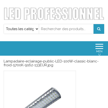
Projecteur led professionnel
Projecteur led professionnel
0
0,00€
MEN
U
Lampadaire-eclairage-public-LED-100W-classic-blanc-
froid-5700K-9162-133EUR.jpg