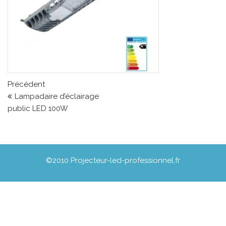
Navigation de l’article
Article précédent
Précédent
Lampadaire d’éclairage
public LED 100W
©2010 Projecteur-led-professionnel.fr