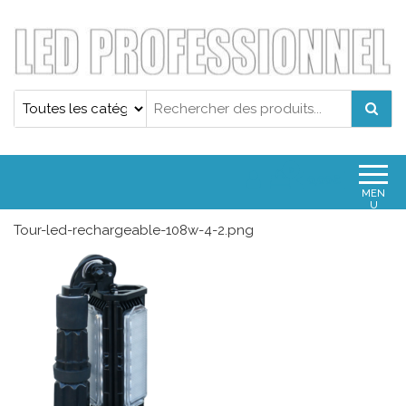
Projecteur led professionnel
Projecteur led professionnel
0
0,00€
MEN
U
Tour-led-rechargeable-108w-4-2.png