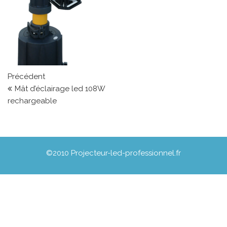
Navigation de l’article
Article précédent
Précédent
Mât d’éclairage led 108W
rechargeable
©2010 Projecteur-led-professionnel.fr